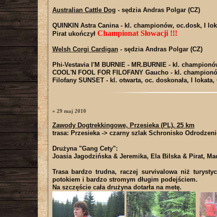
Australian Cattle Dog
- sędzia Andras Polgar (CZ)
QUINKIN Astra Canina
- kl. championów, oc.dosk, I lo
Championat Słowacji !!!
Pirat ukończył
Welsh Corgi Cardigan
- sędzia Andras Polgar (CZ)
Phi-Vestavia I'M BURNIE - MR.BURNIE
- kl. championó
COOL'N FOOL FOR FILOFANY Gaucho
- kl. championó
Filofany SUNSET
- kl. otwarta, oc. doskonała, I lokata
» 29 maj 2010
Zawody Dogtrekkingowe, Przesieka (PL), 25 km
trasa: Przesieka -> czarny szlak Schronisko Odrodzen
Drużyna
"Gang Cety"
:
Joasia Jagodzińska & Jeremika, Ela Bilska & Pirat, Mac
Trasa bardzo trudna, raczej survivalowa niż turys
potokiem i bardzo stromym długim podejściem.
Na szczęście cała drużyna dotarła na metę.