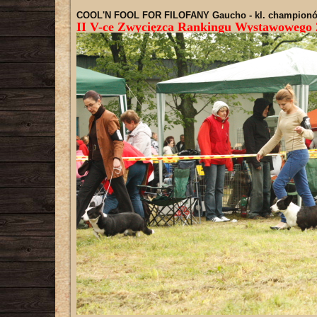
COOL'N FOOL FOR FILOFANY Gaucho
- kl. championó
II V-ce Zwycięzca Rankingu Wystawowego 20