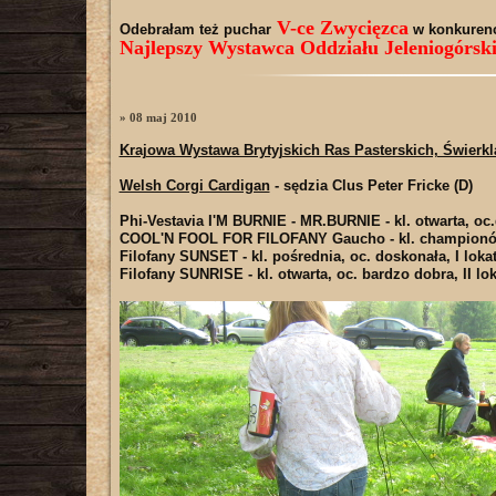
V-ce Zwycięzca
Odebrałam też puchar
w konkurenc
Najlepszy Wystawca Oddziału Jeleniogórski
» 08 maj 2010
Krajowa Wystawa Brytyjskich Ras Pasterskich, Świerkl
Welsh Corgi Cardigan
- sędzia Clus Peter Fricke (D)
Phi-Vestavia I'M BURNIE - MR.BURNIE
- kl. otwarta, o
COOL'N FOOL FOR FILOFANY Gaucho
- kl. championó
Filofany SUNSET
- kl. pośrednia, oc. doskonała, I lok
Filofany SUNRISE
- kl. otwarta, oc. bardzo dobra, II lo