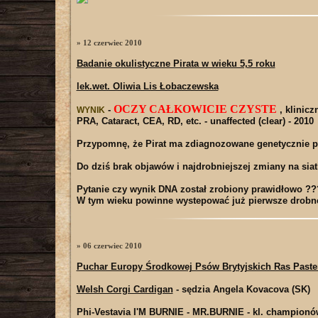
» 12 czerwiec 2010
Badanie okulistyczne Pirata w wieku 5,5 roku
lek.wet. Oliwia Lis Łobaczewska
OCZY CAŁKOWICIE CZYSTE
-
, klinicz
WYNIK
PRA, Cataract, CEA, RD, etc. - unaffected (clear) - 2010
Przypomnę, że Pirat ma zdiagnozowane genetycznie p
Do dziś brak objawów i najdrobniejszej zmiany na sia
Pytanie czy wynik DNA został zrobiony prawidłowo ??
W tym wieku powinne wystepować już pierwsze drobne
» 06 czerwiec 2010
Puchar Europy Środkowej Psów Brytyjskich Ras Paster
Welsh Corgi Cardigan
- sędzia Angela Kovacova (SK)
Phi-Vestavia I'M BURNIE - MR.BURNIE
- kl. championó