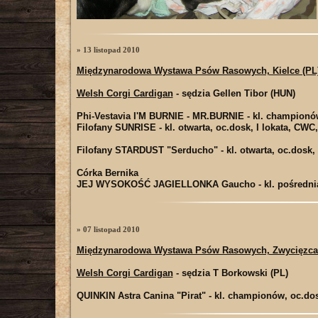
» 13 listopad 2010
Międzynarodowa Wystawa Psów Rasowych, Kielce (PL
Welsh Corgi Cardigan
- sędzia Gellen Tibor (HUN)
Phi-Vestavia I'M BURNIE - MR.BURNIE
- kl. championó
Filofany SUNRISE
- kl. otwarta, oc.dosk, I lokata, CW
Filofany STARDUST "Serducho"
- kl. otwarta, oc.dosk
Córka Bernika
JEJ WYSOKOŚĆ JAGIELLONKA Gaucho
- kl. pośredn
» 07 listopad 2010
Międzynarodowa Wystawa Psów Rasowych, Zwycięzca 
Welsh Corgi Cardigan
- sędzia T Borkowski (PL)
QUINKIN Astra Canina "Pirat"
- kl. championów, oc.dos