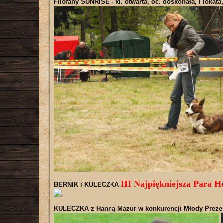
Filofany SUNRISE
- kl. otwarta, oc. doskonała, I lokat
III Najpiękniejsza Para H
BERNIK i KULECZKA
KULECZKA z
Hanną Mazur
w konkurencji
Młody Preze