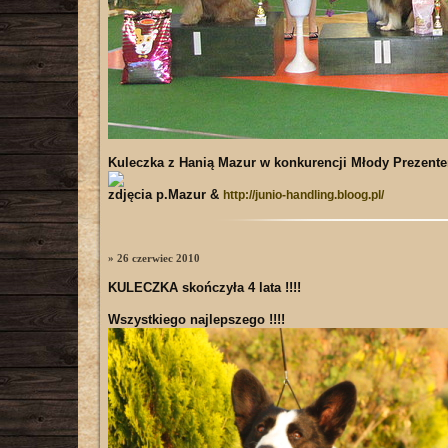
Kuleczka z
Hanią Mazur
w konkurencji Młody Prezenter 
zdjęcia p.Mazur &
http://junio-handling.bloog.pl/
» 26 czerwiec 2010
KULECZKA skończyła 4 lata !!!!
Wszystkiego najlepszego !!!!