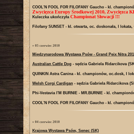
COOL'N FOOL FOR FILOFANY Gaucho
- kl. championó
Zwycięzca Europy Środkowej 2010, Zwycięzca Kl
Championat Słowacji !!!
Kuleczka ukończyła
Filofany SUNSET
- kl. otwarta, oc. doskonała, I lokata
» 05 czerwiec 2010
Międzynarodowa Wystawa Psów - Grand Peix Nitra 2010
Australian Cattle Dog
- sędzia Gabriela Ridarcikova (SK
QUINKIN Astra Canina
- kl. championów, oc.dosk, I l
Welsh Corgi Cardigan
- sędzia Gabriela Ridarcikova (S
Phi-Vestavia I'M BURNIE - MR.BURNIE
- kl. championó
COOL'N FOOL FOR FILOFANY Gaucho
- kl. championó
» 04 czerwiec 2010
Krajowa Wystawa Psów, Senec (SK)