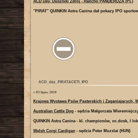
ACD Day, Duszniki Zdrój - Rancho PANDEROZA (PL)
"PIRAT" QUINKIN Astra Canina
dał pokazy IPO sporto
ACD_day_PIRAT&CETI_IPO
» 03 lipiec 2010
Krajowa Wystawa Psów Pasterskich i Zaganiających, W
Australian Cattle Dog
- sędzia Małgorzata Wieremiejcz
QUINKIN Astra Canina
- kl. championów, oc.dosk, I l
Welsh Corgi Cardigan
- sędzia Peter Muzslai (HUN)