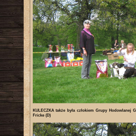
KULECZKA także była człokiem Grupy Hodowlanej GAUC
Fricke (D)