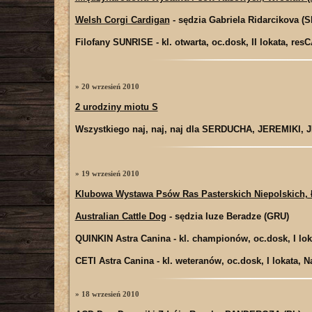
Welsh Corgi Cardigan
- sędzia Gabriela Ridarcikova (S
Filofany SUNRISE
- kl. otwarta, oc.dosk, II lokata, res
» 20 wrzesień 2010
2 urodziny miotu S
Wszystkiego naj, naj, naj dla SERDUCHA, JEREMIKI
» 19 wrzesień 2010
Klubowa Wystawa Psów Ras Pasterskich Niepolskich, 
Australian Cattle Dog
- sędzia Iuze Beradze (GRU)
QUINKIN Astra Canina
- kl. championów, oc.dosk, I l
CETI Astra Canina
- kl. weteranów, oc.dosk, I lokata, 
» 18 wrzesień 2010