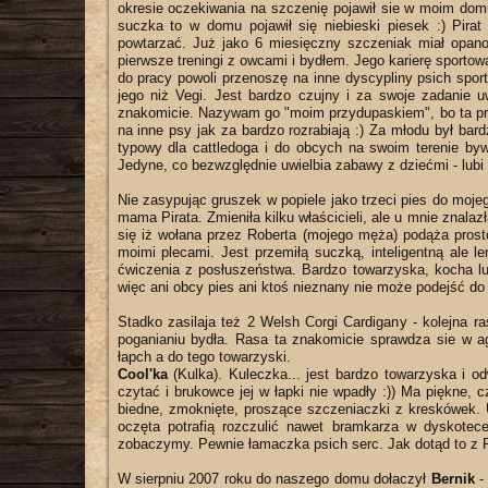
okresie oczekiwania na szczenię pojawił sie w moim dom
suczka to w domu pojawił się niebieski piesek :) Pirat
powtarzać. Już jako 6 miesięczny szczeniak miał opanowa
pierwsze treningi z owcami i bydłem. Jego karierę sporto
do pracy powoli przenoszę na inne dyscypliny psich sport
jego niż Vegi. Jest bardzo czujny i za swoje zadanie 
znakomicie. Nazywam go "moim przydupaskiem", bo ta przy
na inne psy jak za bardzo rozrabiają :) Za młodu był bar
typowy dla cattledoga i do obcych na swoim terenie by
Jedyne, co bezwzględnie uwielbia zabawy z dziećmi - lubi
Nie zasypując gruszek w popiele jako trzeci pies do mojeg
mama Pirata. Zmieniła kilku właścicieli, ale u mnie znala
się iż wołana przez Roberta (mojego męża) podąża prosto 
moimi plecami. Jest przemiłą suczką, inteligentną ale l
ćwiczenia z posłuszeństwa. Bardzo towarzyska, kocha lu
więc ani obcy pies ani ktoś nieznany nie może podejść do
Stadko zasilaja też 2 Welsh Corgi Cardigany - kolejna r
poganianiu bydła. Rasa ta znakomicie sprawdza sie w agil
łapch a do tego towarzyski.
Cool'ka
(Kulka). Kuleczka... jest bardzo towarzyska i od
czytać i brukowce jej w łapki nie wpadły :)) Ma piękne, 
biedne, zmoknięte, proszące szczeniaczki z kreskówek. U
oczęta potrafią rozczulić nawet bramkarza w dyskotece
zobaczymy. Pewnie łamaczka psich serc. Jak dotąd to z P
W sierpniu 2007 roku do naszego domu dołaczył
Bernik
- 