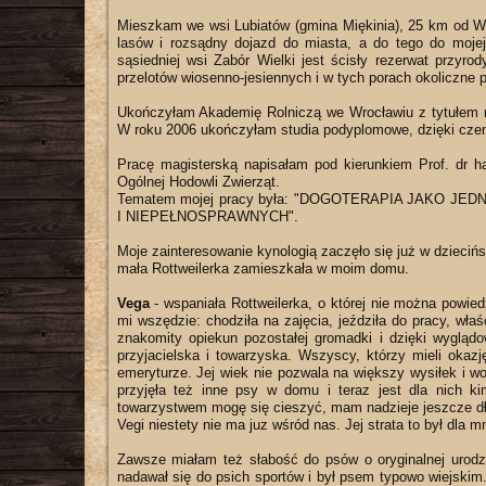
Mieszkam we wsi Lubiatów (gmina Miękinia), 25 km od Wr
lasów i rozsądny dojazd do miasta, a do tego do mojej 
sąsiedniej wsi Zabór Wielki jest ścisły rezerwat przyro
przelotów wiosenno-jesiennych i w tych porach okoliczne po
Ukończyłam Akademię Rolniczą we Wrocławiu z tytułem mg
W roku 2006 ukończyłam studia podyplomowe, dzięki cze
Pracę magisterską napisałam pod kierunkiem Prof. dr h
Ogólnej Hodowli Zwierząt.
Tematem mojej pracy była: "DOGOTERAPIA JAKO 
I NIEPEŁNOSPRAWNYCH".
Moje zainteresowanie kynologią zaczęło się już w dziecińs
mała Rottweilerka zamieszkała w moim domu.
Vega
- wspaniała Rottweilerka, o której nie można powied
mi wszędzie: chodziła na zajęcia, jeździła do pracy, wła
znakomity opiekun pozostałej gromadki i dzięki wygląd
przyjacielska i towarzyska. Wszyscy, którzy mieli okaz
emeryturze. Jej wiek nie pozwala na większy wysiłek i wo
przyjęła też inne psy w domu i teraz jest dla nich k
towarzystwem mogę się cieszyć, mam nadzieje jeszcze d
Vegi niestety nie ma juz wśród nas. Jej strata to był dla
Zawsze miałam też słabość do psów o oryginalnej urodzi
nadawał się do psich sportów i był psem typowo wiejskim. 