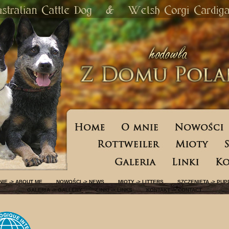
NIE -> ABOUT ME NOWOŚCI -> NEWS MIOTY -> LITTERS SZCZENIĘTA -> PUP
GALERIA -> GALLERY LINKI -> LINKS KONTAKT -> CONTACT