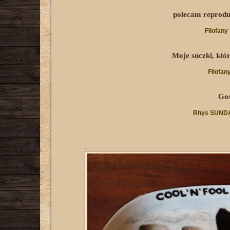
polecam reprodu
Filofan
Moje suczki, któ
Filofa
Goś
Rhys SUNDA