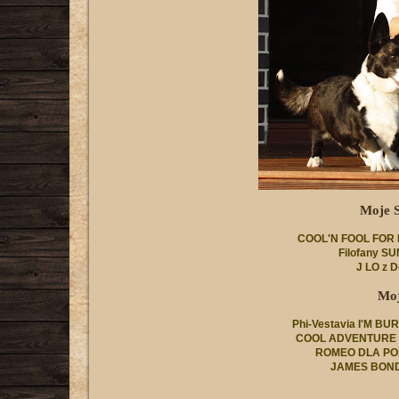
Moje S
COOL'N FOOL FOR F
Filofany SU
J LO z D
Moj
Phi-Vestavia I'M BU
COOL ADVENTURE z 
ROMEO DLA POL-
JAMES BOND 